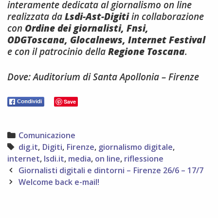
interamente dedicata al giornalismo on line
realizzata da
Lsdi-Ast-Digiti
in collaborazione
con
Ordine dei giornalisti, Fnsi,
ODGToscana, Glocalnews, Internet Festival
e con il patrocinio della
Regione Toscana
.
Dove: Auditorium di Santa Apollonia – Firenze
Save
Categories
Comunicazione
Tags
dig.it
,
Digiti
,
Firenze
,
giornalismo digitale
,
internet
,
lsdi.it
,
media
,
on line
,
riflessione
Post
Giornalisti digitali e dintorni – Firenze 26/6 – 17/7
navigation
Welcome back e-mail!