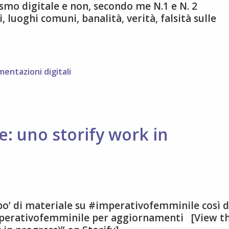
ismo digitale e non, secondo me N.1 e N. 2
uoghi comuni, banalità, verità, falsità sulle
mentazioni digitali
: uno storify work in
 po’ di materiale su #imperativofemminile così 
imperativofemminile per aggiornamenti [View t