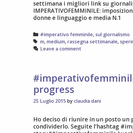
settimana i migliori link su giornal
IMPERATIVOFEMMINILE: imposizioni, l
donne e linguaggio e media N.1
Categories
#imperativo femminile
,
sul giornalismo
Tags
m
,
medium
,
rassegna settimanale
,
speri
Leave a comment
#imperativofemminile
progress
25 Luglio 2015
by
claudia dani
Ho deciso di riunire in un posto un
condividerlo. Seguite l’hashtag #