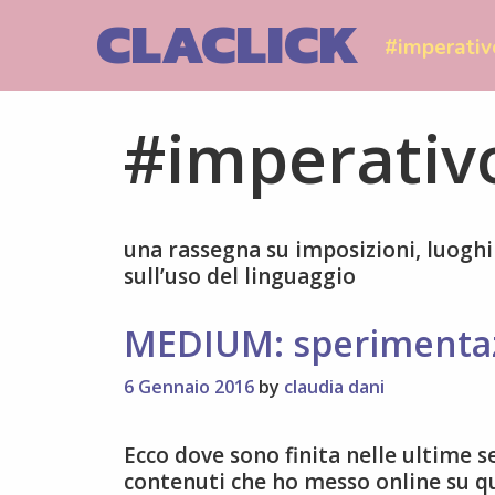
Skip
CLACLICK
to
#imperativ
content
#imperativ
una rassegna su imposizioni, luoghi 
sull’uso del linguaggio
MEDIUM: sperimentaz
6 Gennaio 2016
by
claudia dani
Ecco dove sono finita nelle ultime
contenuti che ho messo online su qu