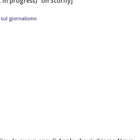
in progress)” on Storify]
,
sul giornalismo