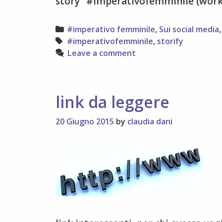
story “#imperativofemminile (work 
Categories
#imperativo femminile
,
Sui social media
Tags
#imperativofemminile
,
storify
Leave a comment
link da leggere
20 Giugno 2015
by
claudia dani