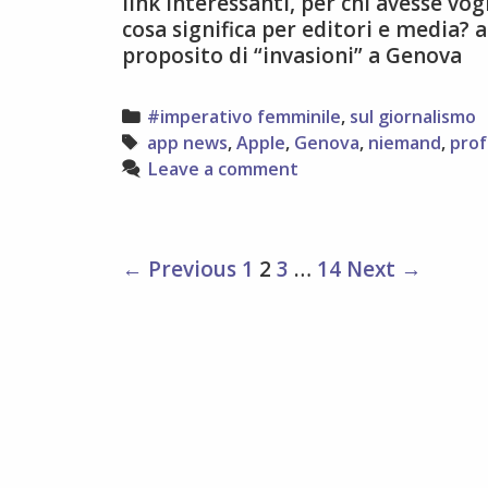
link interessanti, per chi avesse vo
cosa significa per editori e media? 
proposito di “invasioni” a Genova
Categories
#imperativo femminile
,
sul giornalismo
Tags
app news
,
Apple
,
Genova
,
niemand
,
prof
Leave a comment
Post
← Previous
1
2
3
…
14
Next →
navigation