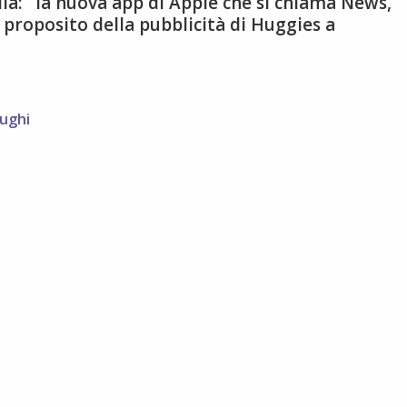
glia: la nuova app di Apple che si chiama News,
a proposito della pubblicità di Huggies a
ughi