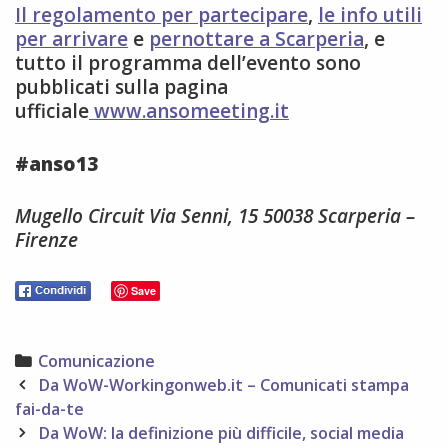
Il regolamento per partecipare
,
le info utili
per arrivare
e
pernottare a Scarperia
, e
tutto il programma dell’evento sono
pubblicati sulla pagina
ufficiale
www.ansomeeting.it
#anso13
Mugello Circuit Via Senni, 15 50038 Scarperia –
Firenze
Save
Categories
Comunicazione
Post
Da WoW-Workingonweb.it – Comunicati stampa
navigation
fai-da-te
Da WoW: la definizione più difficile, social media