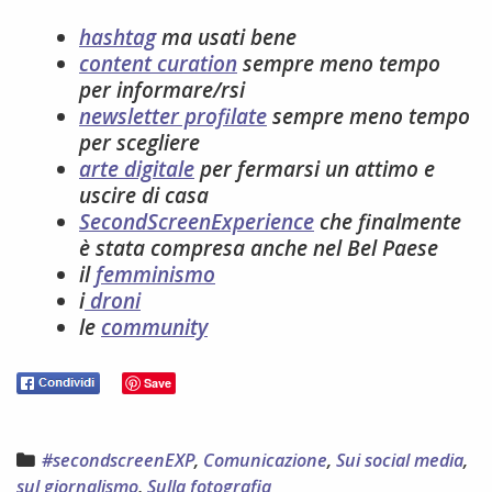
hashtag
ma usati bene
content curation
sempre meno tempo
per informare/rsi
newsletter profilate
sempre meno tempo
per scegliere
arte digitale
per fermarsi un attimo e
uscire di casa
SecondScreenExperience
che finalmente
è stata compresa anche nel Bel Paese
il
femminismo
i
droni
le
community
Save
Categories
#secondscreenEXP
,
Comunicazione
,
Sui social media
,
sul giornalismo
,
Sulla fotografia