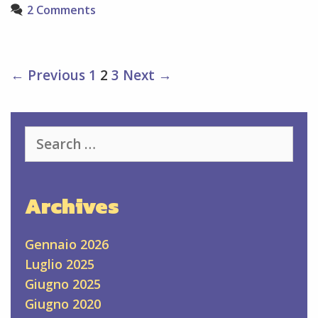
2 Comments
Post
← Previous
1
2
3
Next →
navigation
Search
for:
Archives
Gennaio 2026
Luglio 2025
Giugno 2025
Giugno 2020