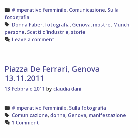
solo
Categories
#imperativo femminile
,
Comunicazione
,
Sulla
Munch!
fotografia
Tags
Donna Faber
,
fotografia
,
Genova
,
mostre
,
Munch
,
persone
,
Scatti d'industria
,
storie
Leave a comment
Piazza De Ferrari, Genova
13.11.2011
13 Febbraio 2011
by
claudia dani
Categories
#imperativo femminile
,
Sulla fotografia
Tags
Comunicazione
,
donna
,
Genova
,
manifestazione
1 Comment