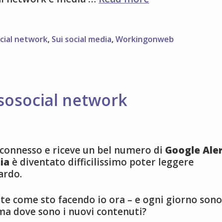
WoW:
la
definizione
cial network
,
Sui social media
,
Workingonweb
più
difficile,
social
media
 sosocial network
 connesso e riceve un bel numero di
Google Ale
ia
è diventato difficilissimo poter leggere
ardo.
te come sto facendo io ora – e ogni giorno sono
, ma dove sono i nuovi contenuti?