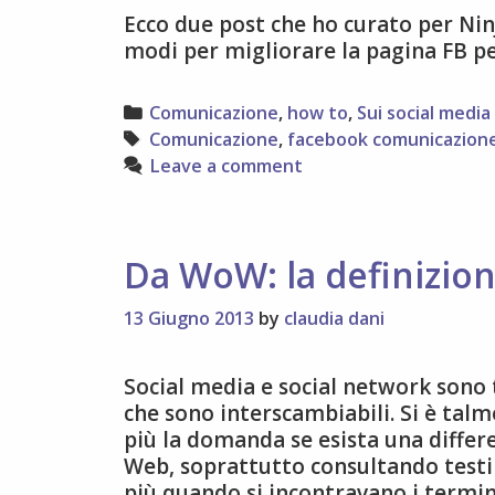
Ecco due post che ho curato per Ni
modi per migliorare la pagina FB p
Categories
Comunicazione
,
how to
,
Sui social media
Tags
Comunicazione
,
facebook comunicazion
Leave a comment
Da WoW: la definizione
13 Giugno 2013
by
claudia dani
Social media e social network son
che sono interscambiabili. Si è talm
più la domanda se esista una differ
Web, soprattutto consultando testi 
più quando si incontravano i term