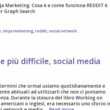
nja Marketing. Cosa è e come funziona REDDIT 6
er Graph Search
e
,
ninja marketing
,
reddit
,
social network
 più difficile, social media
o termini che ormai usiamo quotidianamente e
ente abituati ad utilizzarli che non ci poniamo
enza. Durante la stesura del libro Working on
americani o inglesi, era necessario uno sforzo i
Da
ini network e media …
Read more