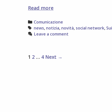
GoogleAlert1:
Read more
Soso
e
Categories
Comunicazione
sosocial
Tags
news
,
notizia
,
novità
,
social network
,
Sui
network
Leave a comment
Post
1
2
…
4
Next →
navigation