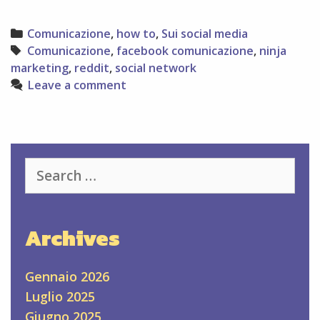
Categories
Comunicazione
,
how to
,
Sui social media
Tags
Comunicazione
,
facebook comunicazione
,
ninja
marketing
,
reddit
,
social network
Leave a comment
Search
for:
Archives
Gennaio 2026
Luglio 2025
Giugno 2025