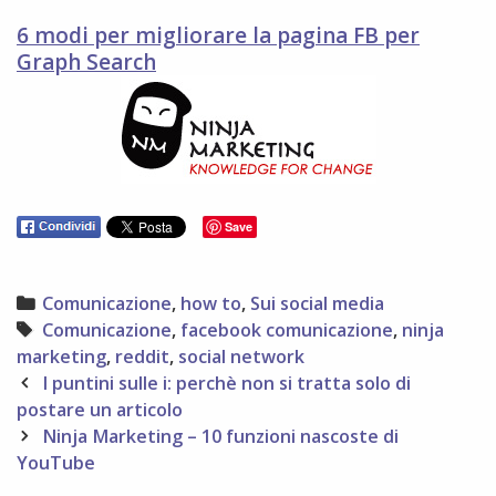
6 modi per migliorare la pagina FB per
Graph Search
Save
Categories
Comunicazione
,
how to
,
Sui social media
Tags
Comunicazione
,
facebook comunicazione
,
ninja
marketing
,
reddit
,
social network
Post
I puntini sulle i: perchè non si tratta solo di
navigation
postare un articolo
Ninja Marketing – 10 funzioni nascoste di
YouTube