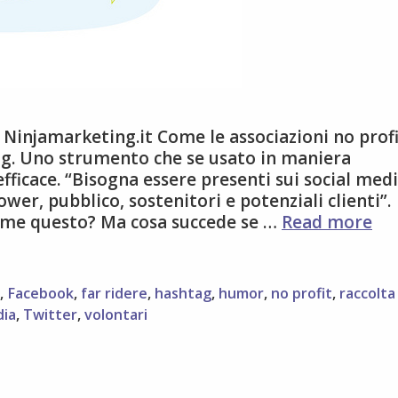
Ninjamarketing.it Come le associazioni no prof
g. Uno strumento che se usato in maniera
ficace. “Bisogna essere presenti sui social medi
wer, pubblico, sostenitori e potenziali clienti”.
9
come questo? Ma cosa succede se …
Read more
con
pe
ges
,
Facebook
,
far ridere
,
hashtag
,
humor
,
no profit
,
raccolta
la
dia
,
Twitter
,
volontari
pr
del
org
no