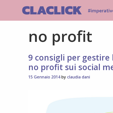
Skip
CLACLICK
to
#imperativ
content
no profit
9 consigli per gestire
no profit sui social m
15 Gennaio 2014
by
claudia dani