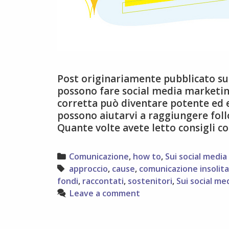
Post originariamente pubblicato su 
possono fare social media marketin
corretta può diventare potente ed ef
possono aiutarvi a raggiungere follo
Quante volte avete letto consigli 
Categories
Comunicazione
,
how to
,
Sui social media
Tags
approccio
,
cause
,
comunicazione insolita
fondi
,
raccontati
,
sostenitori
,
Sui social me
Leave a comment