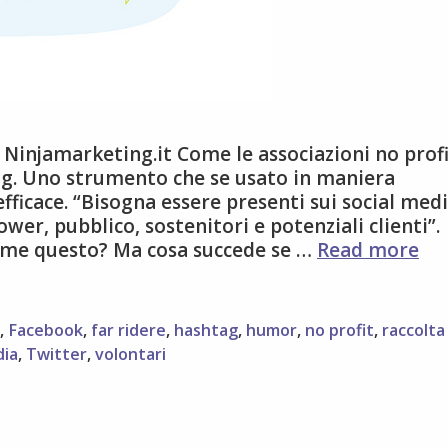
Ninjamarketing.it Come le associazioni no prof
g. Uno strumento che se usato in maniera
ficace. “Bisogna essere presenti sui social medi
wer, pubblico, sostenitori e potenziali clienti”.
9
come questo? Ma cosa succede se …
Read more
con
pe
ges
,
Facebook
,
far ridere
,
hashtag
,
humor
,
no profit
,
raccolta
la
dia
,
Twitter
,
volontari
pr
del
org
no