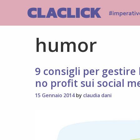
Skip
CLACLICK
to
#imperativ
content
humor
9 consigli per gestire
no profit sui social m
15 Gennaio 2014
by
claudia dani