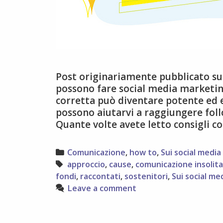
Post originariamente pubblicato su 
possono fare social media marketin
corretta può diventare potente ed ef
possono aiutarvi a raggiungere follo
Quante volte avete letto consigli 
Categories
Comunicazione
,
how to
,
Sui social media
Tags
approccio
,
cause
,
comunicazione insolita
fondi
,
raccontati
,
sostenitori
,
Sui social me
Leave a comment