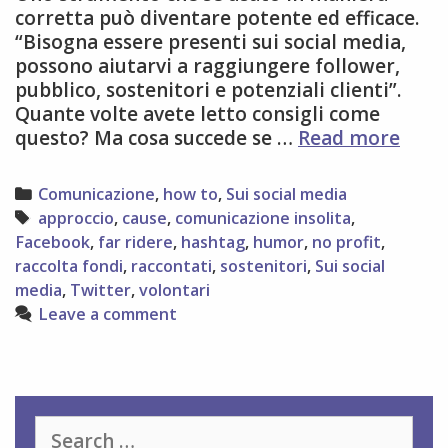
corretta può diventare potente ed efficace.
“Bisogna essere presenti sui social media,
possono aiutarvi a raggiungere follower,
pubblico, sostenitori e potenziali clienti”.
Quante volte avete letto consigli come
9
questo? Ma cosa succede se …
Read more
consi
per
Categories
Comunicazione
,
how to
,
Sui social media
gesti
Tags
approccio
,
cause
,
comunicazione insolita
,
la
Facebook
,
far ridere
,
hashtag
,
humor
,
no profit
,
pres
raccolta fondi
,
raccontati
,
sostenitori
,
Sui social
delle
media
,
Twitter
,
volontari
organ
Leave a comment
no
profi
sui
socia
medi
Search