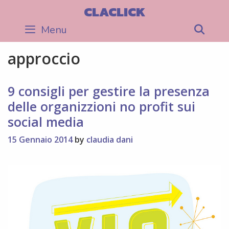
Skip
CLACLICK
to
Menu
Sea
content
approccio
9 consigli per gestire la presenza
delle organizzioni no profit sui
social media
15 Gennaio 2014
by
claudia dani