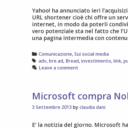
Yahoo! ha annunciato ieri l’acquisi
URL shortener cioè chi offre un servi
internet, in modo da poterli condiv
vero potenziale sta nel fatto che l’
una pagina intermedia con contenu
Categories
Comunicazione
,
Sui social media
Tags
adv
,
bre.ad
,
Bread
,
investimento
,
link
,
pu
Leave a comment
Microsoft compra No
3 Settembre 2013
by
claudia dani
E’ la notizia del giorno. Microsoft h