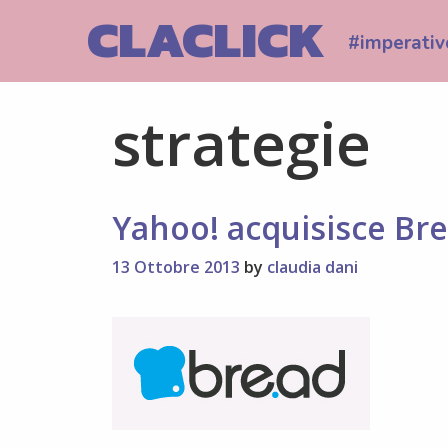
Skip
CLACLICK
to
#imperativ
content
strategie
Yahoo! acquisisce Bre
13 Ottobre 2013
by
claudia dani