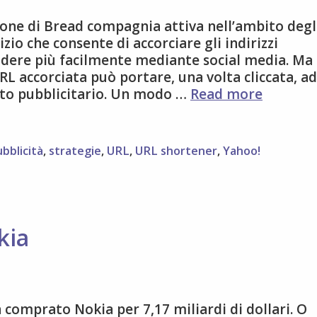
zione di Bread compagnia attiva nell’ambito degl
zio che consente di accorciare gli indirizzi
idere più facilmente mediante social media. Ma 
URL accorciata può portare, una volta cliccata, ad
Yahoo!
to pubblicitario. Un modo …
Read more
acquisis
Bre.ad
bblicità
,
strategie
,
URL
,
URL shortener
,
Yahoo!
kia
a comprato Nokia per 7,17 miliardi di dollari. O