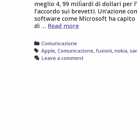
meglio 4, 99 miliardi di dollari per l
l’accordo sui brevetti. Un’azione c
software come Microsoft ha capito c
Microsoft
di …
Read more
compra
Nokia
Categories
Comunicazione
Tags
Apple
,
Comunicazione
,
fusioni
,
nokia
,
sa
Leave a comment