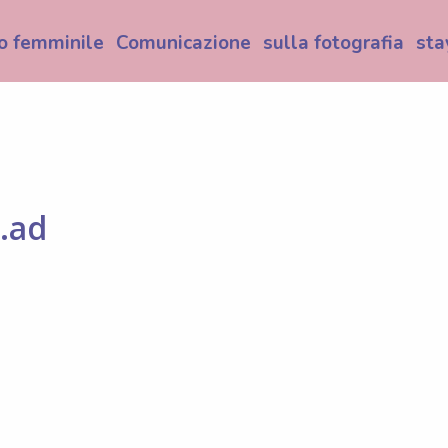
o femminile
Comunicazione
sulla fotografia
sta
.ad