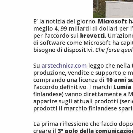
E’ la notizia del giorno.
Microsoft
h
meglio 4, 99 miliardi di dollari per 
per l’accordo sui
brevetti
. Un’azio
di software come Microsoft ha capit
bisogno di dispositivi.
Che forse qual
Su
arstechnica.com
leggo che nella 
produzione, vendite e supporto e 
comprando una licenza di
10 anni s
l’accordo definitivo. I marchi
Lumia
finlandese) vanno direttamente a M
apparire sugli attuali prodotti (ser
prodotti il marchio finlandese spar
La prima riflessione che faccio dopo
creare il
3° polo della comunicazio