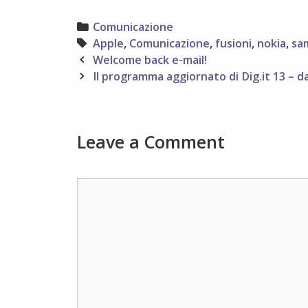
Categories
Comunicazione
Tags
Apple
,
Comunicazione
,
fusioni
,
nokia
,
sa
Post
Welcome back e-mail!
navigation
Il programma aggiornato di Dig.it 13 – da
Leave a Comment
Comment