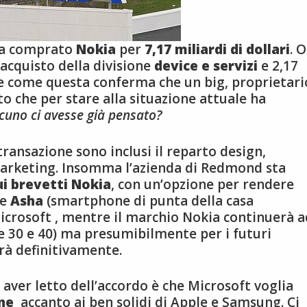
a comprato
Nokia
per
7,17 miliardi di dollari
. O
l’acquisto della divisione
device e servizi
e 2,17
ne come questa conferma che un big, proprietari
o che per stare alla situazione attuale ha
cuno ci avesse già pensato?
transazione sono inclusi il reparto design,
marketing. Insomma l’azienda di Redmond sta
ui brevetti Nokia
, con un’opzione per rendere
e
Asha
(smartphone di punta della casa
icrosoft , mentre il marchio Nokia continuerà a
ie 30 e 40) ma presumibilmente per i futuri
irà definitivamente.
 aver letto dell’accordo è che Microsoft voglia
ne
accanto ai ben solidi di Apple e Samsung. Ci