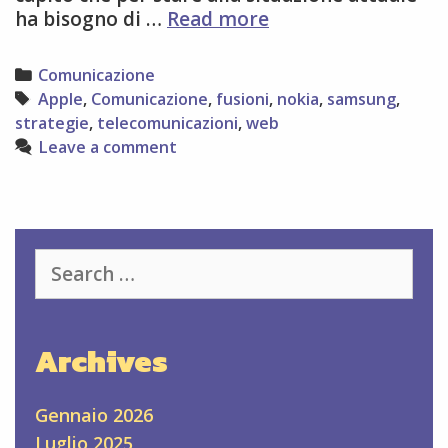
Microsoft
ha bisogno di …
Read more
compra
Nokia
Categories
Comunicazione
Tags
Apple
,
Comunicazione
,
fusioni
,
nokia
,
samsung
,
strategie
,
telecomunicazioni
,
web
Leave a comment
Search
for:
Archives
Gennaio 2026
Luglio 2025