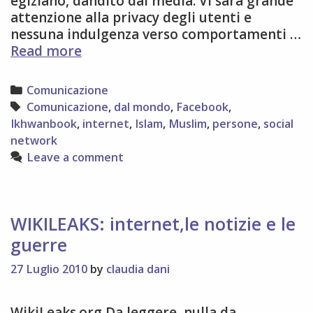
egiziano, dandito dai media. Vi sarà grande
attenzione alla privacy degli utenti e
nessuna indulgenza verso comportamenti …
In
Read more
rete
il
Categories
Comunicazione
facebook
Tags
Comunicazione
,
dal mondo
,
Facebook
,
che
Ikhwanbook
,
internet
,
Islam
,
Muslim
,
persone
,
social
rispetta
network
il
Leave a comment
Corano
WIKILEAKS: internet,le notizie e le
guerre
27 Luglio 2010
by
claudia dani
WikiLeaks.org Da leggere, nulla da