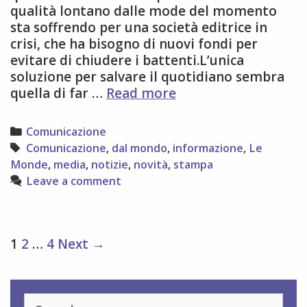
qualità lontano dalle mode del momento
sta soffrendo per una società editrice in
crisi, che ha bisogno di nuovi fondi per
evitare di chiudere i battenti.L’unica
soluzione per salvare il quotidiano sembra
Le
quella di far …
Read more
Monde
in
Categories
Comunicazione
vendita
Tags
Comunicazione
,
dal mondo
,
informazione
,
Le
Monde
,
media
,
notizie
,
novità
,
stampa
Leave a comment
Post
1
2
…
4
Next →
navigation
Search