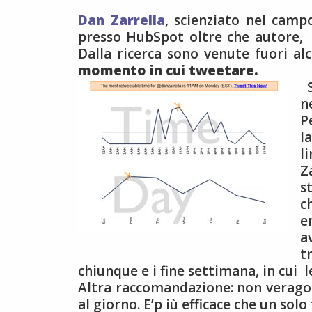
Dan Zarrella
, scienziato nel campo
presso HubSpot oltre che autore, h
Dalla ricerca sono venute fuori al
momento in cui tweetare.
S
n
P
l
l
Z
s
c
e
a
t
chiunque e i fine settimana, in cui 
Altra raccomandazione: non veragog
al giorno. E’p iù efficace che un so