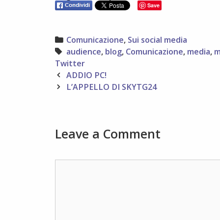
Save
Categories
Comunicazione
,
Sui social media
Tags
audience
,
blog
,
Comunicazione
,
media
,
m
Twitter
Post
ADDIO PC!
navigation
L’APPELLO DI SKYTG24
Leave a Comment
Comment