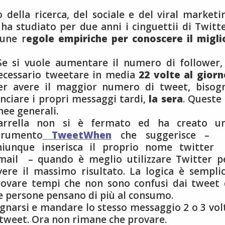
 della ricerca, del sociale e del viral marketi
a studiato per due anni i cinguettii di Twitte
cune r
egole empiriche per conoscere il migli
e si vuole aumentare il numero di follower,
ecessario tweetare in media
22 volte al giorn
er avere il maggior numero di tweet, bisog
anciare i propri messaggi tardi,
la sera
. Queste 
inee generali.
arrella non si è fermato ed ha creato u
trumento
TweetWhen
che suggerisce –
hiunque inserisca il proprio nome twitter
mail – quando è meglio utilizzare Twitter p
vere il massimo risultato. La logica è semplic
rovare tempi che non sono confusi dai tweet 
le persone pensano di più al consumo.
narsi e mandare lo stesso messaggio 2 o 3 vol
lo tweet. Ora non rimane che provare.