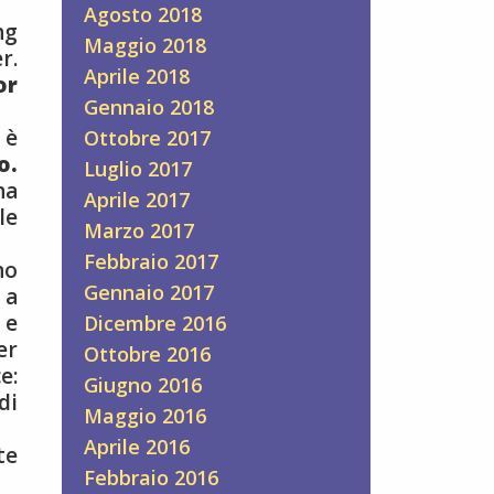
Agosto 2018
ng
Maggio 2018
r.
Aprile 2018
or
Gennaio 2018
 è
Ottobre 2017
o.
Luglio 2017
na
Aprile 2017
le
Marzo 2017
Febbraio 2017
no
Gennaio 2017
 a
 e
Dicembre 2016
er
Ottobre 2016
e:
Giugno 2016
di
Maggio 2016
Aprile 2016
te
Febbraio 2016