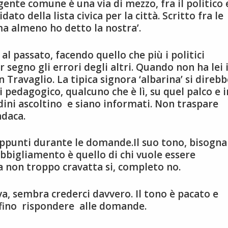
 gente comune è una via di mezzo, fra il politico 
idato della lista civica per la città. Scritto fra le
ma almeno ho detto la nostra’.
al passato, facendo quello che più i politici
 segno gli errori degli altri. Quando non ha lei i
Travaglio. La tipica signora ‘albarina’ si direbb
i pedagogico, qualcuno che è lì, su quel palco e i
dini ascoltino e siano informati. Non traspare
ndaca.
appunti durante le domande.Il suo tono, bisogna
abbigliamento è quello di chi vuole essere
ma non troppo cravatta si, completo no.
va, sembra crederci davvero. Il tono è pacato e
rfino rispondere alle domande.