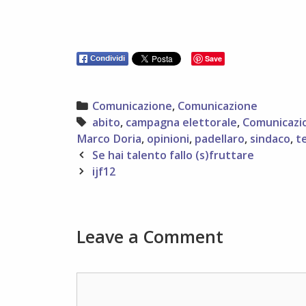
Save
Categories
Comunicazione
,
Comunicazione
Tags
abito
,
campagna elettorale
,
Comunicazi
Marco Doria
,
opinioni
,
padellaro
,
sindaco
,
t
Post
Se hai talento fallo (s)fruttare
navigation
ijf12
Leave a Comment
Comment