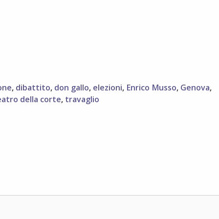
one
,
dibattito
,
don gallo
,
elezioni
,
Enrico Musso
,
Genova
,
eatro della corte
,
travaglio