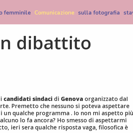
o femminile
Comunicazione
sulla fotografia
sta
n dibattito
 i
candidati sindaci
di
Genova
organizzato daI
orte. Premetto che nessuno si poteva aspettare
 di un qualche programma . Io non mi aspetto pi
ualcuno lo fa ancora? Ho smesso di aspettarmi
o, ieri sera qualche risposta vaga, filosofica è