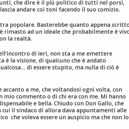
ti, che dire è il più politico di tutti nel porsi,
si lascia andare coi toni facendo il suo comizio.
stra popolare. Basterebbe quanto appena scritto
e è rimasto ad un ideale che probabilmente è viv
n la realtà.
ll’incontro di ieri, non sta a me emettere
a è la visione, di qualcuno che è andato
qualcosa… di essere stupito, ma nulla di ciò è
e accanto a me, che voltandosi ogni volta, con
un mio commento o di chi era con me. Mi hanno
dispensabile e bella. Chiudo con Don Gallo, che
n cui il sindaco di allora dava appuntamenti alle
ico che voleva essere un auspicio ma che non lo