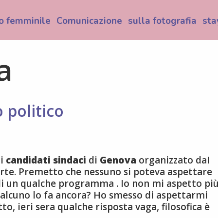
o femminile
Comunicazione
sulla fotografia
sta
a
 politico
 i
candidati sindaci
di
Genova
organizzato daI
orte. Premetto che nessuno si poteva aspettare
 di un qualche programma . Io non mi aspetto pi
ualcuno lo fa ancora? Ho smesso di aspettarmi
o, ieri sera qualche risposta vaga, filosofica è