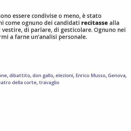
ssono essere condivise o meno, è stato
chi come ognuno dei candidati
recitasse
alla
 vestire, di parlare, di gesticolare. Ognuno nei
rmi a farne un’analisi personale.
one
,
dibattito
,
don gallo
,
elezioni
,
Enrico Musso
,
Genova
,
eatro della corte
,
travaglio