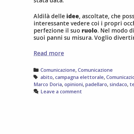
stata data.
Aldilà delle
idee
, ascoltate, che po
interessante vedere coi i propri oc
perfezione il suo
ruolo
. Nel modo di
suoi panni su misura. Voglio diverti
Visione
Read more
di
un
Categories
Comunicazione
,
Comunicazione
dibattito
Tags
abito
,
campagna elettorale
,
Comunicazi
politico
Marco Doria
,
opinioni
,
padellaro
,
sindaco
,
t
Leave a comment