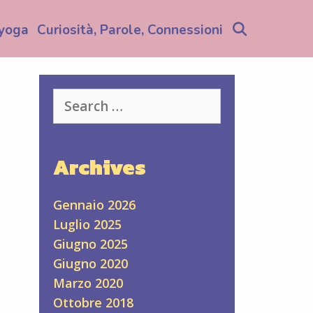
Search
yoga
Curiosità, Parole, Connessioni
Search
for:
Archives
Gennaio 2026
Luglio 2025
Giugno 2025
ù
Giugno 2020
Marzo 2020
Ottobre 2018