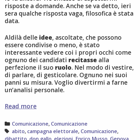
risposte a domande. Anche se va detto, ieri
sera qualche risposta vaga, filosofica è stata
data.
Aldilà delle
idee
, ascoltate, che possono
essere condivise o meno, è stato
interessante vedere coi i propri occhi come
ognuno dei candidati
recitasse
alla
perfezione il suo
ruolo
. Nel modo di vestire,
di parlare, di gesticolare. Ognuno nei suoi
panni su misura. Voglio divertirmi a farne
un’analisi personale.
Visione
Read more
di
un
Categories
Comunicazione
,
Comunicazione
dibattito
Tags
abito
,
campagna elettorale
,
Comunicazione
,
politico
dibattito
,
don gallo
,
elezioni
,
Enrico Musso
,
Genova
,