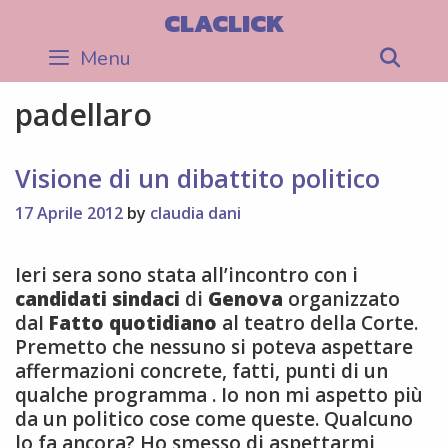
Skip
CLACLICK
to
Menu
Sea
content
padellaro
Visione di un dibattito politico
17 Aprile 2012
by
claudia dani
Ieri sera sono stata all’incontro con i
candidati sindaci
di
Genova
organizzato
daI
Fatto quotidiano
al teatro della Corte.
Premetto che nessuno si poteva aspettare
affermazioni concrete, fatti, punti di un
qualche programma . Io non mi aspetto più
da un politico cose come queste. Qualcuno
lo fa ancora? Ho smesso di aspettarmi