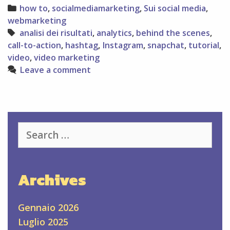
per
Categories
how to
,
socialmediamarketing
,
Sui social media
,
postare
webmarketing
video
Tags
analisi dei risultati
,
analytics
,
behind the scenes
,
su
call-to-action
,
hashtag
,
Instagram
,
snapchat
,
tutorial
,
Instagram
video
,
video marketing
Leave a comment
Search
for:
Archives
Gennaio 2026
Luglio 2025