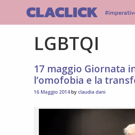
Skip
CLACLICK
to
#imperativ
content
LGBTQI
17 maggio Giornata i
l’omofobia e la trans
16 Maggio 2014
by
claudia dani