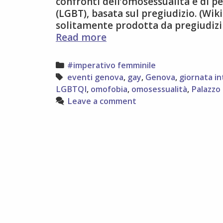
confronti dell’omosessualità e di pe
(LGBT), basata sul pregiudizio. (Wik
solitamente prodotta da pregiudizi 
17
Read more
maggio
Giornata
Categories
#imperativo femminile
internazionale
Tags
eventi genova
,
gay
,
Genova
,
giornata i
contro
LGBTQI
,
omofobia
,
omosessualità
,
Palazzo
l’omofobia
Leave a comment
e
la
transfobia