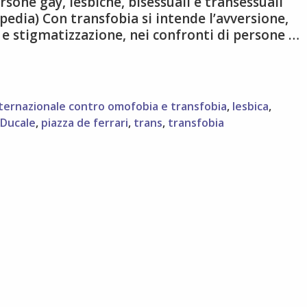
rsone gay, lesbiche, bisessuali e transessuali
ipedia) Con transfobia si intende l’avversione,
e stigmatizzazione, nei confronti di persone …
nternazionale contro omofobia e transfobia
,
lesbica
,
 Ducale
,
piazza de ferrari
,
trans
,
transfobia