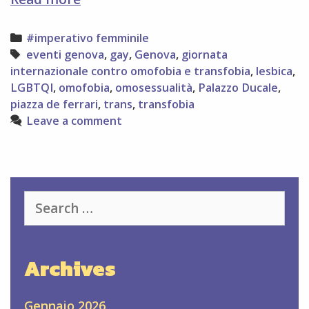
maggio
Giornata
Categories
#imperativo femminile
internazionale
Tags
eventi genova
,
gay
,
Genova
,
giornata
contro
internazionale contro omofobia e transfobia
,
lesbica
,
l’omofobia
LGBTQI
,
omofobia
,
omosessualità
,
Palazzo Ducale
,
e
piazza de ferrari
,
trans
,
transfobia
la
Leave a comment
transfobia
Search
for:
Archives
Gennaio 2026