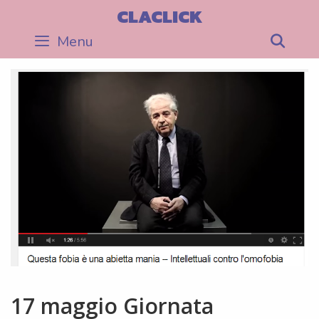
Skip
CLACLICK
to
Menu
Sea
content
17 maggio Giornata