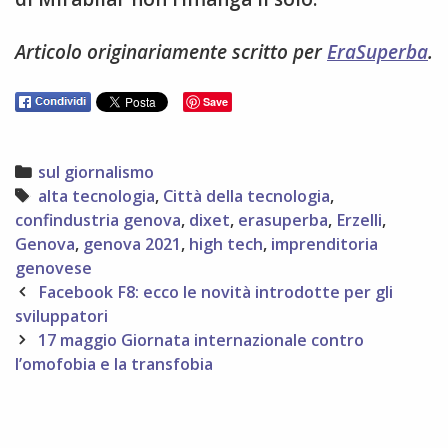
Articolo originariamente scritto per
EraSuperba
.
Save
Categories
sul giornalismo
Tags
alta tecnologia
,
Città della tecnologia
,
confindustria genova
,
dixet
,
erasuperba
,
Erzelli
,
Genova
,
genova 2021
,
high tech
,
imprenditoria
genovese
Post
Facebook F8: ecco le novità introdotte per gli
navigation
sviluppatori
17 maggio Giornata internazionale contro
l’omofobia e la transfobia