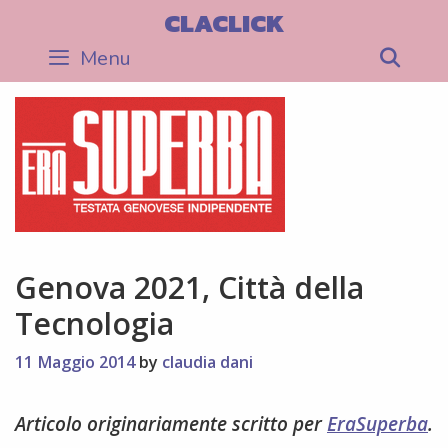
Skip
CLACLICK
to
Menu
Sea
content
Genova 2021, Città della
Tecnologia
11 Maggio 2014
by
claudia dani
Articolo originariamente scritto per
EraSuperba
.