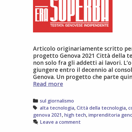
Articolo originariamente scritto pe
progetto Genova 2021 Città della te
non solo fra gli addetti ai lavori. L
giungere entro il decennio al consol
Genova. Un progetto che parte quind
Genova
Read more
2021,
Città
Categories
sul giornalismo
della
Tags
alta tecnologia
,
Città della tecnologia
,
c
Tecnologia
genova 2021
,
high tech
,
imprenditoria gen
Leave a comment