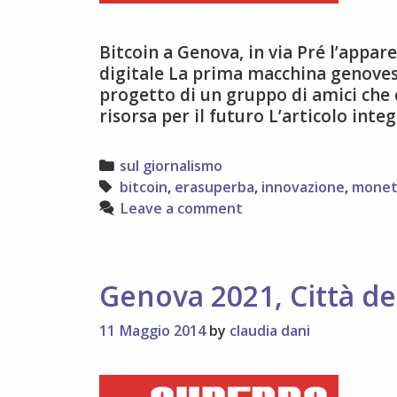
Bitcoin a Genova, in via Pré l’appa
digitale La prima macchina genovese
progetto di un gruppo di amici che
risorsa per il futuro L’articolo inte
Categories
sul giornalismo
Tags
bitcoin
,
erasuperba
,
innovazione
,
moneta
Leave a comment
Genova 2021, Città de
11 Maggio 2014
by
claudia dani