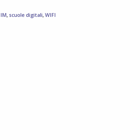
la
situazio
LIM
,
scuole digitali
,
WIFI
degli
istituti
genovesi