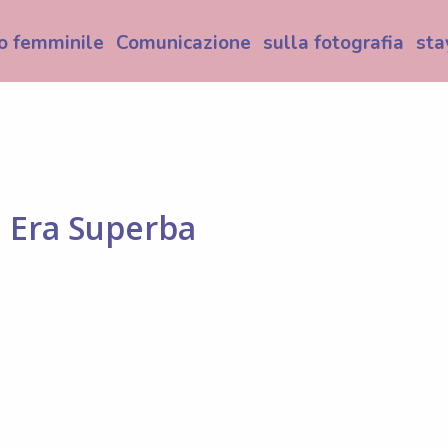
o femminile
Comunicazione
sulla fotografia
sta
u Era Superba