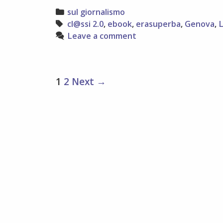
Categories
sul giornalismo
Tags
cl@ssi 2.0
,
ebook
,
erasuperba
,
Genova
,
Leave a comment
Post
1
2
Next →
navigation