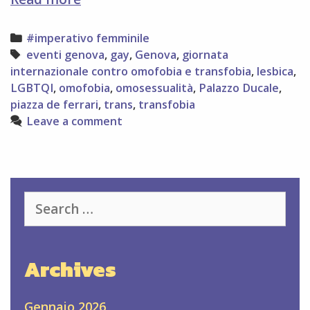
maggio
Giornata
Categories
#imperativo femminile
internazionale
Tags
eventi genova
,
gay
,
Genova
,
giornata
contro
internazionale contro omofobia e transfobia
,
lesbica
,
l’omofobia
LGBTQI
,
omofobia
,
omosessualità
,
Palazzo Ducale
,
e
piazza de ferrari
,
trans
,
transfobia
la
Leave a comment
transfobia
Search
for:
Archives
Gennaio 2026