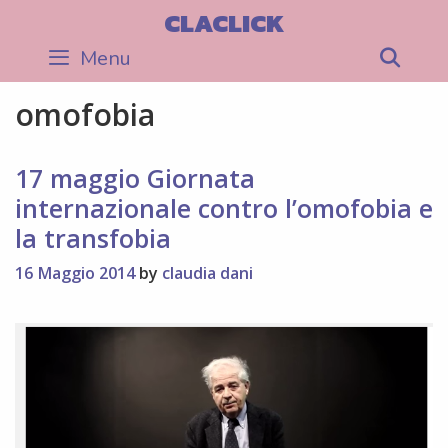
Skip
CLACLICK
to
Menu
Sea
content
omofobia
17 maggio Giornata
internazionale contro l’omofobia e
la transfobia
16 Maggio 2014
by
claudia dani