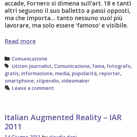
accade, Fornero si dimena sull’art. 18 e tanti
altri seguono il suo balletto a passi opposti,
ma che importa… tanto nessuno vuol più
lavorare, ma solo essere ‘famoso’ e visibile.
Se
Read more
hai
talento
Categories
Comunicazione
fallo
Tags
citizen journalist
,
Comunicazione
,
fama
,
fotografo
,
(s)fruttare
gratis
,
informazione
,
media
,
popolarità
,
reporter
,
smartphone
,
stipendio
,
videomaker
Leave a comment
Italian Augmented Reality – IAR
2011
14 Giugno 2011
by
claudia dani