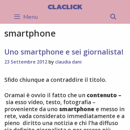
Skip
CLACLICK
to
Menu
Sea
content
smartphone
Uno smartphone e sei giornalista!
23 Settembre 2012
by
claudia dani
Sfido chiunque a contraddire il titolo.
Oramai è ovvio il fatto che un
contenuto –
sia esso video, testo, fotografia –
proveniente da uno
smartphone
e messo in
rete, vada considerato immediatamente e a
pieno diritto una notizia e chi l’ha diffuso
sia definito giornalista o per essere più