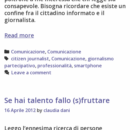
consapevole. Bisogna ricordare che esiste un
confine fra il cittadino informato e il
giornalista.
Uno
Read more
smartphone
e
Categories
Comunicazione
,
Comunicazione
sei
Tags
citizen journalist
,
Comunicazione
,
giornalismo
giornalista!
partecipativo
,
professionalità
,
smartphone
Leave a comment
Se hai talento fallo (s)fruttare
16 Aprile 2012
by
claudia dani
Leggo l’ennesima ricerca di persone