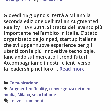
Giovedì 16 giugno si terrà a Milano la
seconda edizione dell’Italian Augmented
Reality – IAR 2011. Si tratta dell’evento più
importante nell’ambito in Italia. E’ stato
organizzato da Joinpad, startup italiana
che sviluppa “nuove esperienze per gli
utenti con le più innovative tecnologie,
lanciando sul mercato i trend futuri.
Accompagniamo i nostri clienti verso
Italian
la leadership nel loro …
Read more
Augmente
Reality
Categories
Comunicazione
–
Tags
Augmented Reality
,
convergenza dei media
,
IAR
media
,
Milano
,
smartphone
2011
Leave a comment