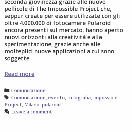
seconda giovinezza grazie alle nuove
pellicole di The Impossible Project che,
seppur create per essere utilizzate con gli
oltre 4.000.000 di fotocamere Polaroid
ancora presenti sul mercato, hanno aperto
nuovi orizzonti alla creatività e alla
sperimentazione, grazie anche alle
molteplici nuove applicazioni a cui sono
soggette.
ISO600
Read more
Festival
della
Categories
Comunicazione
Fotografia
Tags
Comunicazione
,
evento
,
fotografia
,
Impossible
istantanea
Project
,
Milano
,
polaroid
Leave a comment