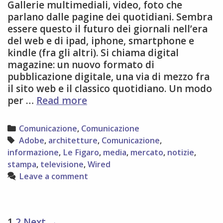
Gallerie multimediali, video, foto che
parlano dalle pagine dei quotidiani. Sembra
essere questo il futuro dei giornali nell’era
del web e di ipad, iphone, smartphone e
kindle (fra gli altri). Si chiama digital
magazine: un nuovo formato di
pubblicazione digitale, una via di mezzo fra
il sito web e il classico quotidiano. Un modo
Digital
per …
Read more
Magazine
Categories
Comunicazione
,
Comunicazione
Tags
Adobe
,
architetture
,
Comunicazione
,
informazione
,
Le Figaro
,
media
,
mercato
,
notizie
,
stampa
,
televisione
,
Wired
Leave a comment
Post
1
2
Next →