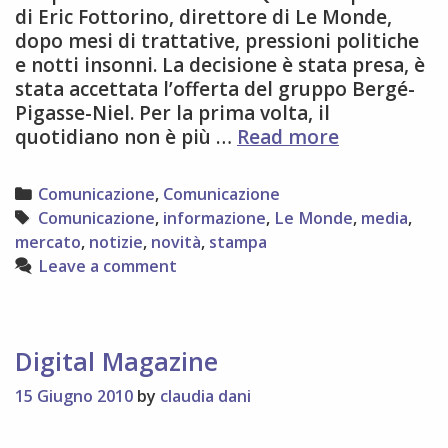
di Eric Fottorino, direttore di Le Monde,
dopo mesi di trattative, pressioni politiche
e notti insonni. La decisione è stata presa, è
stata accettata l’offerta del gruppo Bergé-
Pigasse-Niel. Per la prima volta, il
Il
quotidiano non è più …
Read more
nuovo
destino
Categories
Comunicazione
,
Comunicazione
di
Tags
Comunicazione
,
informazione
,
Le Monde
,
media
,
Le
mercato
,
notizie
,
novità
,
stampa
Monde
Leave a comment
Digital Magazine
15 Giugno 2010
by
claudia dani