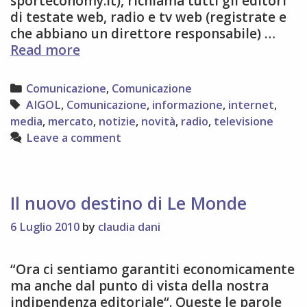
sporteconomy.it), richiama tutti gli editori
di testate web, radio e tv web (registrate e
che abbiano un direttore responsabile) …
Nasce
Read more
AIGOL:
Associazione
Categories
Comunicazione
,
Comunicazione
Italiana
Tags
AIGOL
,
Comunicazione
,
informazione
,
internet
,
Giornali
media
,
mercato
,
notizie
,
novità
,
radio
,
televisione
On
Leave a comment
Line
Il nuovo destino di Le Monde
6 Luglio 2010
by
claudia dani
“Ora ci sentiamo garantiti economicamente
ma anche dal punto di vista della nostra
indipendenza editoriale“. Queste le parole