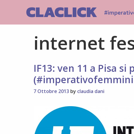
Skip
CLACLICK
to
#imperativ
content
internet fes
IF13: ven 11 a Pisa si
(#imperativofemmini
7 Ottobre 2013
by
claudia dani