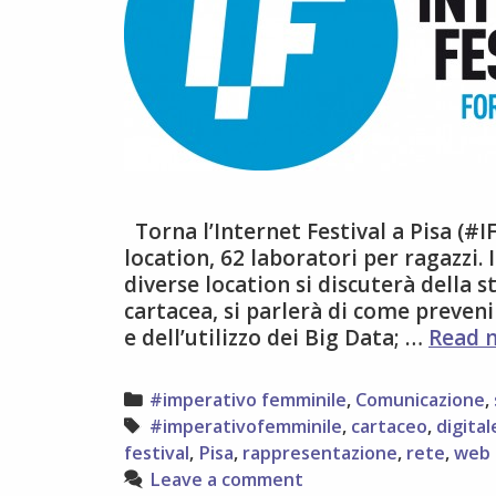
Torna l’Internet Festival a Pisa (#IF
location, 62 laboratori per ragazzi. 
diverse location si discuterà della st
cartacea, si parlerà di come prevenir
e dell’utilizzo dei Big Data; …
Read 
Categories
#imperativo femminile
,
Comunicazione
,
Tags
#imperativofemminile
,
cartaceo
,
digital
festival
,
Pisa
,
rappresentazione
,
rete
,
web
Leave a comment