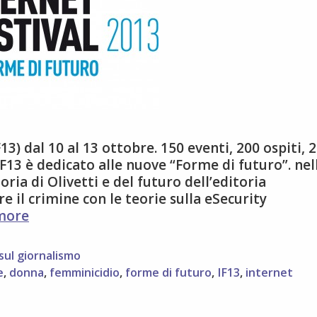
13) dal 10 al 13 ottobre. 150 eventi, 200 ospiti, 
IF13 è dedicato alle nuove “Forme di futuro”. nel
oria di Olivetti e del futuro dell’editoria
e il crimine con le teorie sulla eSecurity
IF13:
more
ven
11
sul giornalismo
a
e
,
donna
,
femminicidio
,
forme di futuro
,
IF13
,
internet
Pisa
si