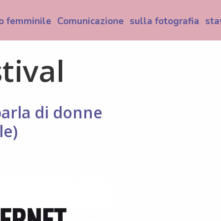
o femminile
Comunicazione
sulla fotografia
sta
tival
 parla di donne
le)