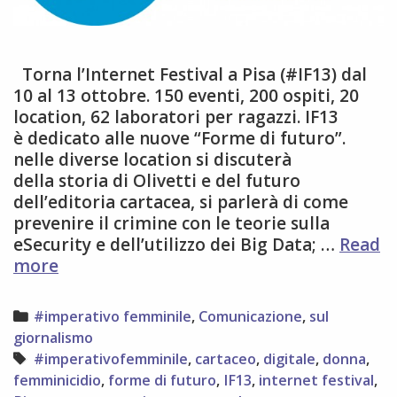
Torna l’Internet Festival a Pisa (#IF13) dal
10 al 13 ottobre. 150 eventi, 200 ospiti, 20
location, 62 laboratori per ragazzi. IF13
è dedicato alle nuove “Forme di futuro”.
nelle diverse location si discuterà
della storia di Olivetti e del futuro
dell’editoria cartacea, si parlerà di come
prevenire il crimine con le teorie sulla
eSecurity e dell’utilizzo dei Big Data; …
Read
IF13:
more
ven
11
Categories
#imperativo femminile
,
Comunicazione
,
sul
a
giornalismo
Pisa
Tags
#imperativofemminile
,
cartaceo
,
digitale
,
donna
,
si
femminicidio
,
forme di futuro
,
IF13
,
internet festival
,
parla