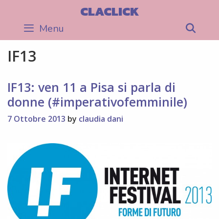
Skip
CLACLICK
to
Menu
Sea
content
IF13
IF13: ven 11 a Pisa si parla di
donne (#imperativofemminile)
7 Ottobre 2013
by
claudia dani