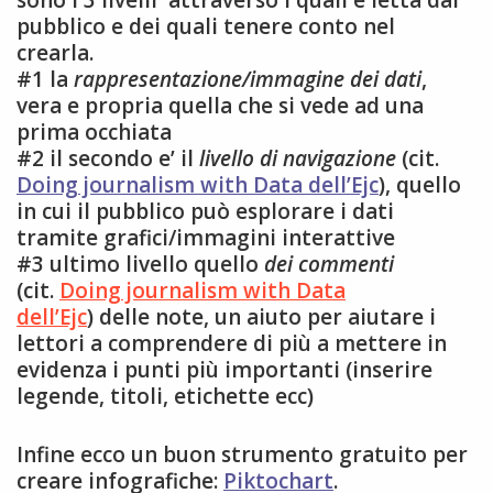
sono i 3 livelli attraverso i quali è letta dal
pubblico e dei quali tenere conto nel
crearla.
#1 la
rappresentazione/immagine dei dati
,
vera e propria quella che si vede ad una
prima occhiata
#2 il secondo e’ il
livello di navigazione
(cit.
Doing journalism with Data dell’Ejc
), quello
in cui il pubblico può esplorare i dati
tramite grafici/immagini interattive
#3 ultimo livello quello
dei commenti
(cit.
Doing journalism with Data
dell’Ejc
) delle note, un aiuto per aiutare i
lettori a comprendere di più a mettere in
evidenza i punti più importanti (inserire
legende, titoli, etichette ecc)
Infine ecco un buon strumento gratuito per
creare infografiche:
Piktochart
.