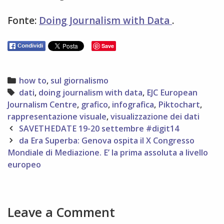
Fonte:
Doing Journalism with Data
.
Save
Categories
how to
,
sul giornalismo
Tags
dati
,
doing journalism with data
,
EJC European
Journalism Centre
,
grafico
,
infografica
,
Piktochart
,
rappresentazione visuale
,
visualizzazione dei dati
Post
SAVETHEDATE 19-20 settembre #digit14
navigation
da Era Superba: Genova ospita il X Congresso
Mondiale di Mediazione. E’ la prima assoluta a livello
europeo
Leave a Comment