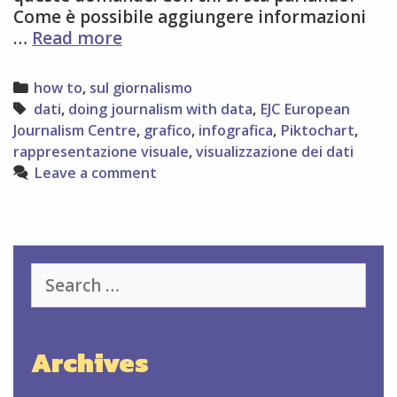
Come è possibile aggiungere informazioni
ABC
…
Read more
dell’
infografica
Categories
how to
,
sul giornalismo
Tags
dati
,
doing journalism with data
,
EJC European
Journalism Centre
,
grafico
,
infografica
,
Piktochart
,
rappresentazione visuale
,
visualizzazione dei dati
Leave a comment
Search
for:
Archives