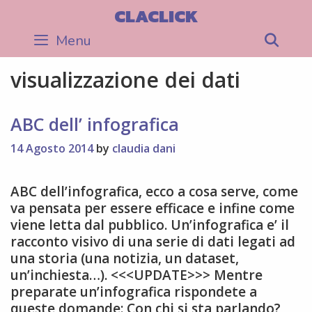
Skip
CLACLICK
to
Menu
Sea
content
visualizzazione dei dati
ABC dell’ infografica
14 Agosto 2014
by
claudia dani
ABC dell’infografica, ecco a cosa serve, come
va pensata per essere efficace e infine come
viene letta dal pubblico. Un’infografica e’ il
racconto visivo di una serie di dati legati ad
una storia (una notizia, un dataset,
un’inchiesta…). <<<UPDATE>>> Mentre
preparate un’infografica rispondete a
queste domande: Con chi si sta parlando?