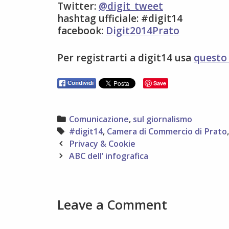
Twitter:
@digit_tweet
hashtag ufficiale: #digit14
facebook:
Digit2014Prato
Per registrarti a digit14 usa
questo 
Save
Categories
Comunicazione
,
sul giornalismo
Tags
#digit14
,
Camera di Commercio di Prato
Post
Privacy & Cookie
navigation
ABC dell’ infografica
Leave a Comment