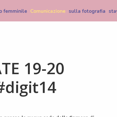
o femminile
Comunicazione
sulla fotografia
sta
TE 19-20
#digit14