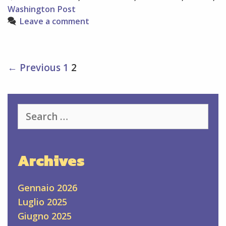
Washington Post
Leave a comment
Post
← Previous
1
2
navigation
Search
for:
Archives
Gennaio 2026
Luglio 2025
Giugno 2025