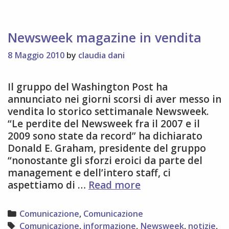
Newsweek magazine in vendita
8 Maggio 2010
by
claudia dani
Il gruppo del Washington Post ha
annunciato nei giorni scorsi di aver messo in
vendita lo storico settimanale Newsweek.
“Le perdite del Newsweek fra il 2007 e il
2009 sono state da record” ha dichiarato
Donald E. Graham, presidente del gruppo
“nonostante gli sforzi eroici da parte del
management e dell’intero staff, ci
Newsweek
aspettiamo di …
Read more
magazine
in
Categories
Comunicazione
,
Comunicazione
vendita
Tags
Comunicazione
,
informazione
,
Newsweek
,
notizie
,