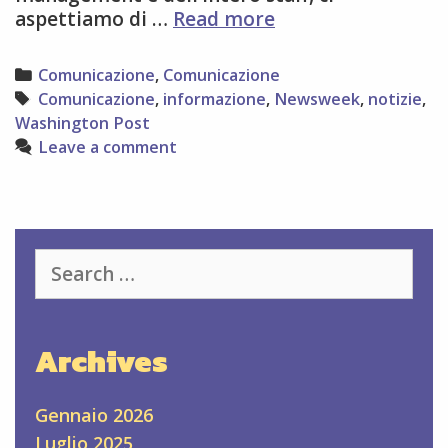
Newsweek
aspettiamo di …
Read more
magazine
in
Categories
Comunicazione
,
Comunicazione
vendita
Tags
Comunicazione
,
informazione
,
Newsweek
,
notizie
,
Washington Post
Leave a comment
Search
for:
Archives
Gennaio 2026
Luglio 2025