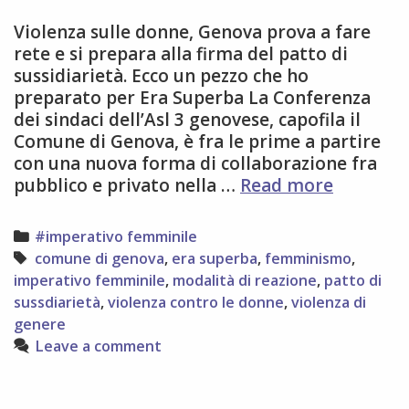
Violenza sulle donne, Genova prova a fare
rete e si prepara alla firma del patto di
sussidiarietà. Ecco un pezzo che ho
preparato per Era Superba La Conferenza
dei sindaci dell’Asl 3 genovese, capofila il
Comune di Genova, è fra le prime a partire
con una nuova forma di collaborazione fra
Genova
pubblico e privato nella …
Read more
prova
a
Categories
#imperativo femminile
fare
Tags
comune di genova
,
era superba
,
femminismo
,
rete
imperativo femminile
,
modalità di reazione
,
patto di
contro
sussdiarietà
,
violenza contro le donne
,
violenza di
la
genere
violenza
Leave a comment
di
genere