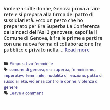
Violenza sulle donne, Genova prova a fare
rete e si prepara alla firma del patto di
sussidiarietà. Ecco un pezzo che ho
preparato per Era Superba La Conferenza
dei sindaci dell’Asl 3 genovese, capofila il
Comune di Genova, è fra le prime a partire
con una nuova forma di collaborazione fra
Genova
pubblico e privato nella …
Read more
prova
a
Categories
#imperativo femminile
fare
Tags
comune di genova
,
era superba
,
femminismo
,
rete
imperativo femminile
,
modalità di reazione
,
patto di
contro
sussdiarietà
,
violenza contro le donne
,
violenza di
la
genere
violenza
Leave a comment
di
genere