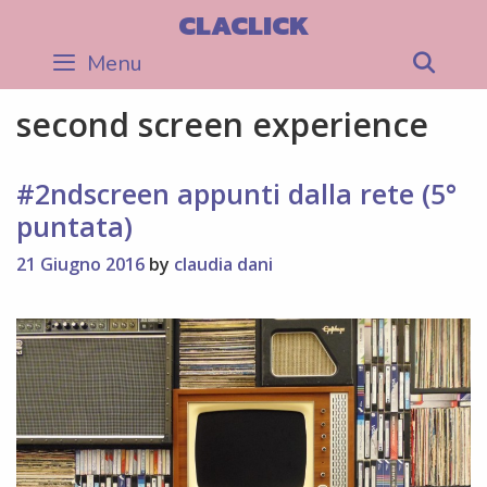
Skip
CLACLICK
to
Menu
Sea
content
second screen experience
#2ndscreen appunti dalla rete (5°
puntata)
21 Giugno 2016
by
claudia dani