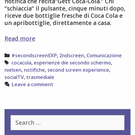
notifica che recita”Gett Coca-Cola.” Chi
“schiaccia” il pulsante, cinque minuti dopo,
riceve due bottiglie fresche di Coca Cola e
un apribottiglie, direttamente a casa.
#2ndscreen
Read more
appunti
dalla
Categories
#secondscreenEXP
,
2ndscreen
,
Comunicazione
rete
Tags
cocacola
,
esperienze die secondo schermo
,
(5°
nielsen
,
notifiche
,
second screen experience
,
puntata)
socialTV
,
trasmediale
Leave a comment
Search
for: