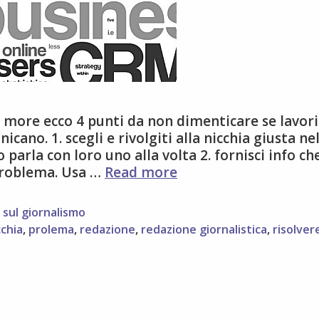
is more ecco 4 punti da non dimenticare se lavori
cano. 1. scegli e rivolgiti alla nicchia giusta ne
o parla con loro uno alla volta 2. fornisci info ch
4
problema. Usa …
Read more
consigli
fondamentali
,
sul giornalismo
per
cchia
,
prolema
,
redazione
,
redazione giornalistica
,
risolver
usare
i
social
media