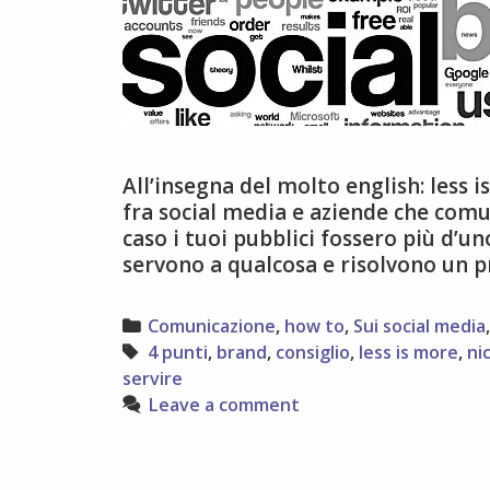
All’insegna del molto english: less 
fra social media e aziende che comuni
caso i tuoi pubblici fossero più d’un
servono a qualcosa e risolvono un 
Categories
Comunicazione
,
how to
,
Sui social media
Tags
4 punti
,
brand
,
consiglio
,
less is more
,
ni
servire
Leave a comment