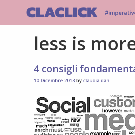
Skip
CLACLICK
to
#imperativ
content
less is mor
4 consigli fondamenta
10 Dicembre 2013
by
claudia dani