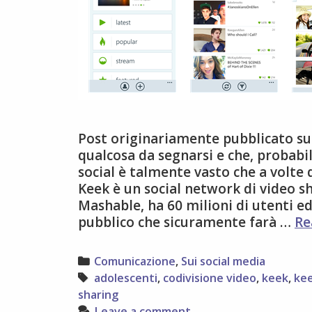
Post originariamente pubblicato su
qualcosa da segnarsi e che, probabi
social è talmente vasto che a volte 
Keek è un social network di video 
Mashable, ha 60 milioni di utenti ed
pubblico che sicuramente farà …
Re
Categories
Comunicazione
,
Sui social media
Tags
adolescenti
,
codivisione video
,
keek
,
ke
sharing
Leave a comment