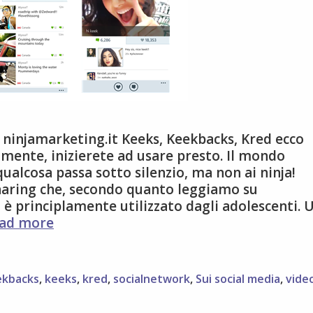
 ninjamarketing.it Keeks, Keekbacks, Kred ecco
lmente, inizierete ad usare presto. Il mondo
qualcosa passa sotto silenzio, ma non ai ninja!
sharing che, secondo quanto leggiamo su
 è principlamente utilizzato dagli adolescenti. 
Keek:
ad more
cos’è
e
come
ekbacks
,
keeks
,
kred
,
socialnetwork
,
Sui social media
,
vide
si
usa?