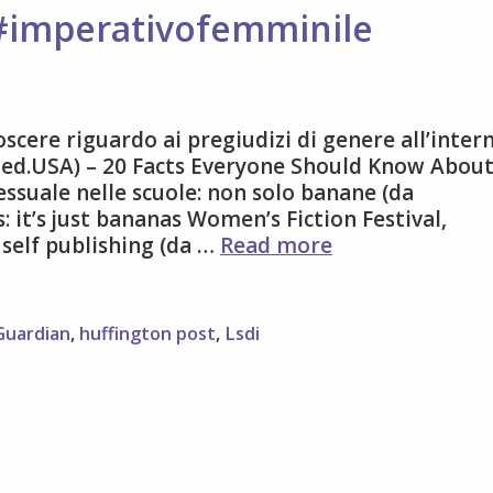
 #imperativofemminile
scere riguardo ai pregiudizi di genere all’inter
 ed.USA) – 20 Facts Everyone Should Know Abou
ssuale nelle scuole: non solo banane (da
: it’s just bananas Women’s Fiction Festival,
cosa
 self publishing (da …
Read more
leggere
oggi
su
Guardian
,
huffington post
,
Lsdi
#imperativofe