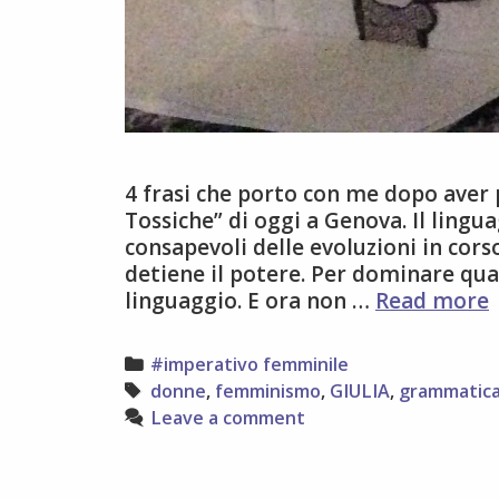
4 frasi che porto con me dopo aver 
Tossiche” di oggi a Genova. Il lingu
consapevoli delle evoluzioni in corso.
detiene il potere. Per dominare qua
linguaggio. E ora non …
Read more
t
Categories
#imperativo femminile
Tags
donne
,
femminismo
,
GIULIA
,
grammatic
Leave a comment