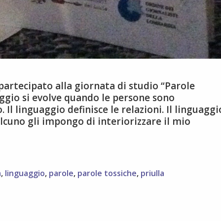
partecipato alla giornata di studio “Parole
aggio si evolve quando le persone sono
 Il linguaggio definisce le relazioni. Il linguaggi
lcuno gli impongo di interiorizzare il mio
Parole
ossiche
#imperativofemminile
a
,
linguaggio
,
parole
,
parole tossiche
,
priulla