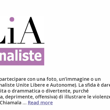
 partecipare con una foto, un’immagine o un
naliste Unite Libere e Autonome). La sfida è dar
lita o drammatica o divertente, purché
a, deprimente, offensiva) di illustrare le violenz
Lo
-“Chiamala …
Read more
sguardo