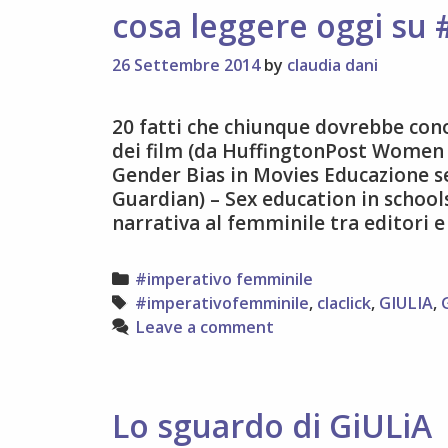
cosa leggere oggi su
26 Settembre 2014
by
claudia dani
20 fatti che chiunque dovrebbe cono
dei film (da HuffingtonPost Women
Gender Bias in Movies Educazione se
Guardian) – Sex education in schools
narrativa al femminile tra editori e
Categories
#imperativo femminile
Tags
#imperativofemminile
,
claclick
,
GIULIA
,
Leave a comment
Lo sguardo di GiULiA