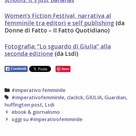
Women’s Fiction Festival, narrativa al
femminile tra editori e self publishing
(da
Donne di Fatto – Il Fatto Quotidiano)
Fotografia: ‘’Lo sguardo di Giulia’’ alla
seconda edizione
(da Lsdi)
Save
Categories
#imperativo femminile
Tags
#imperativofemminile
,
claclick
,
GIULIA
,
Guardian
,
huffington post
,
Lsdi
Post
ebook & giornalismo
navigation
oggi su #imperativofemminile