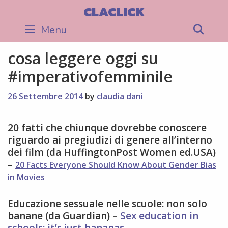
Skip
CLACLICK
to
Menu
Sea
content
cosa leggere oggi su
#imperativofemminile
26 Settembre 2014
by
claudia dani
20 fatti che chiunque dovrebbe conoscere
riguardo ai pregiudizi di genere all’interno
dei film (da HuffingtonPost Women ed.USA)
–
20 Facts Everyone Should Know About Gender Bias
in Movies
Educazione sessuale nelle scuole: non solo
banane (da Guardian) –
Sex education in
schools: it’s just bananas