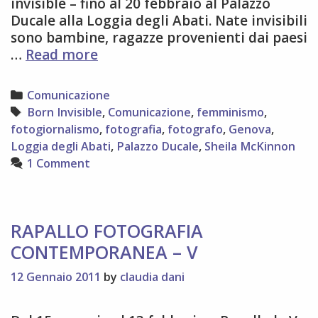
invisible – fino al 20 febbraio al Palazzo
Ducale alla Loggia degli Abati. Nate invisibili
sono bambine, ragazze provenienti dai paesi
BORN
…
Read more
INVISIBLE,
UNA
Categories
Comunicazione
SERIE
Tags
Born Invisible
,
Comunicazione
,
femminismo
,
DI
fotogiornalismo
,
fotografia
,
fotografo
,
Genova
,
FOTOGRAFIE
Loggia degli Abati
,
Palazzo Ducale
,
Sheila McKinnon
CHE
1 Comment
RACCONTA
LE
ADOLESCENTI
INVISIBILI
RAPALLO FOTOGRAFIA
CONTEMPORANEA – V
12 Gennaio 2011
by
claudia dani