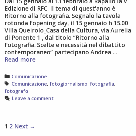
Dal 15 gennaio al 13 febbraio a Rapallo la V
Edizione di RFC. Il tema di quest’anno è
Ritorno alla fotografia. Segnalo la tavola
rotonda l’opening day, il 15 gennaio h 15.00
Villa Queirolo_Casa della Cultura, via Aurelia
di Ponente 1 , dal titolo “Ritorno alla
Fotografia. Scelte e necessità nel dibattito
contemporaneo” partecipano Andrea …
RAPALLO
Read more
FOTOGRAFIA
CONTEMPORANEA
Categories
Comunicazione
–
Tags
Comunicazione
,
fotogiornalismo
,
fotografia
,
V
fotografo
Leave a comment
Post
1
2
Next →
navigation