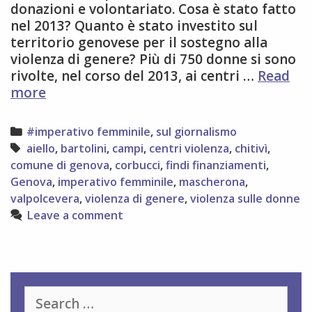
donazioni e volontariato. Cosa è stato fatto
nel 2013? Quanto è stato investito sul
territorio genovese per il sostegno alla
violenza di genere? Più di 750 donne si sono
rivolte, nel corso del 2013, ai centri …
Read
Violenza
more
sulle
donne:
Categories
#imperativo femminile
,
sul giornalismo
servizi
Tags
aiello
,
bartolini
,
campi
,
centri violenza
,
chitivì
,
e
comune di genova
,
corbucci
,
findi finanziamenti
,
centri
Genova
,
imperativo femminile
,
mascherona
,
antiviolenza
valpolcevera
,
violenza di genere
,
violenza sulle donne
a
Leave a comment
Genova.
Numeri
e
finanziamenti
nel
Search
2013,
for: