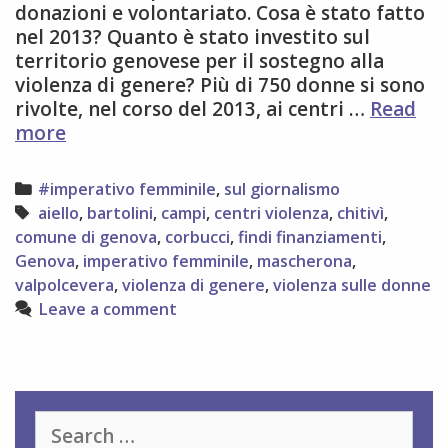
donazioni e volontariato. Cosa è stato fatto
nel 2013? Quanto è stato investito sul
territorio genovese per il sostegno alla
violenza di genere? Più di 750 donne si sono
rivolte, nel corso del 2013, ai centri …
Read
Violenza
more
sulle
donne:
Categories
#imperativo femminile
,
sul giornalismo
servizi
Tags
aiello
,
bartolini
,
campi
,
centri violenza
,
chitivì
,
e
comune di genova
,
corbucci
,
findi finanziamenti
,
centri
Genova
,
imperativo femminile
,
mascherona
,
antiviolenza
valpolcevera
,
violenza di genere
,
violenza sulle donne
a
Leave a comment
Genova.
Numeri
e
finanziamenti
nel
Search
2013,
for: