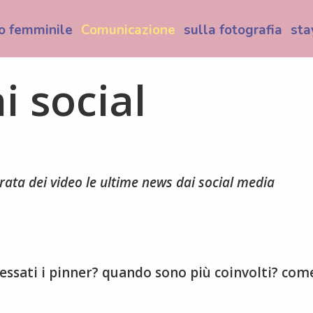
o femminile
Comunicazione
sulla fotografia
sta
i social
durata dei video le ultime news dai social media
ressati i pinner? quando sono più coinvolti? com