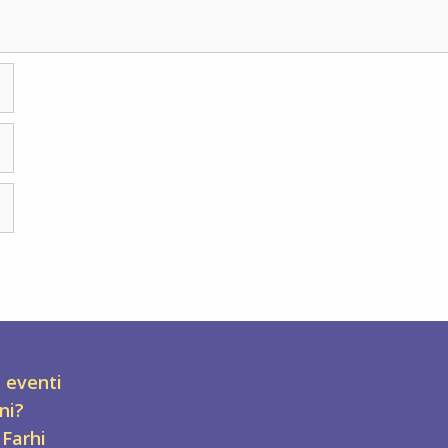
a eventi
ni?
 Farhi