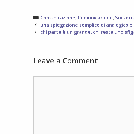
Categories
Comunicazione
,
Comunicazione
,
Sui soci
Post
una spiegazione semplice di analogico e 
navigation
chi parte è un grande, chi resta uno sfi
Leave a Comment
Comment