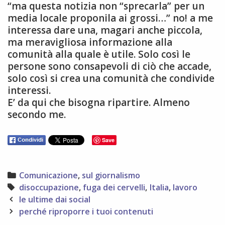
“ma questa notizia non “sprecarla” per un
media locale proponila ai grossi…” no! a me
interessa dare una, magari anche piccola,
ma meravigliosa informazione alla
comunità alla quale è utile. Solo così le
persone sono consapevoli di ciò che accade,
solo così si crea una comunità che condivide
interessi.
E’ da qui che bisogna ripartire. Almeno
secondo me.
Save
Categories
Comunicazione
,
sul giornalismo
Tags
disoccupazione
,
fuga dei cervelli
,
Italia
,
lavoro
Post
le ultime dai social
navigation
perché riproporre i tuoi contenuti