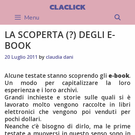
Skip
CLACLICK
to
Menu
Sea
content
LA SCOPERTA (?) DEGLI E-
BOOK
20 Luglio 2011
by
claudia dani
Alcune testate stanno scoprendo gli
e-book
.
Un modo per capitalizzare la loro
esperienza e i loro archivi.
Grandi inchieste e storie sulle quali si è
lavorato molto vengono raccolte in libri
elettronici che vengono poi venduti per
pochi dollari.
Neanche c’è bisogno di dirlo, ma le prime
testate a muoversi in questo senso sono in