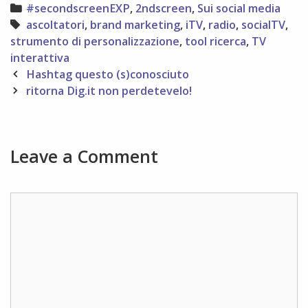
Categories
#secondscreenEXP
,
2ndscreen
,
Sui social media
Tags
ascoltatori
,
brand marketing
,
iTV
,
radio
,
socialTV
,
strumento di personalizzazione
,
tool ricerca
,
TV
interattiva
Post
Hashtag questo (s)conosciuto
navigation
ritorna Dig.it non perdetevelo!
Leave a Comment
Comment