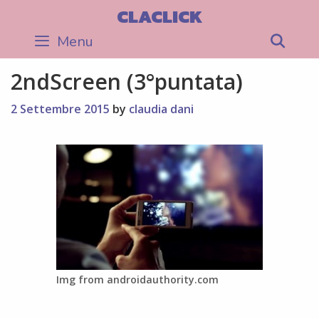
Skip
CLACLICK
to
Menu
Sea
content
2ndScreen (3°puntata)
2 Settembre 2015
by
claudia dani
Img from androidauthority.com